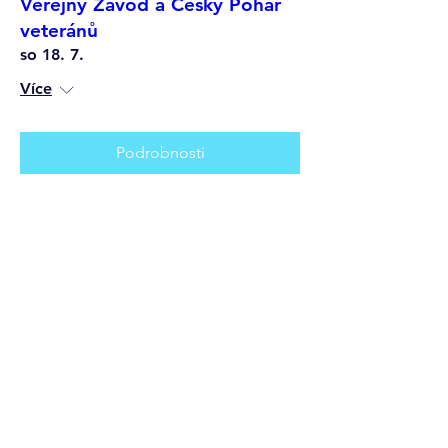
Veřejný Závod a Český Pohár
veteránů
so 18. 7.
Více
Podrobnosti
Český Pohár žáků
so 23. 5.
Více
Podrobnosti