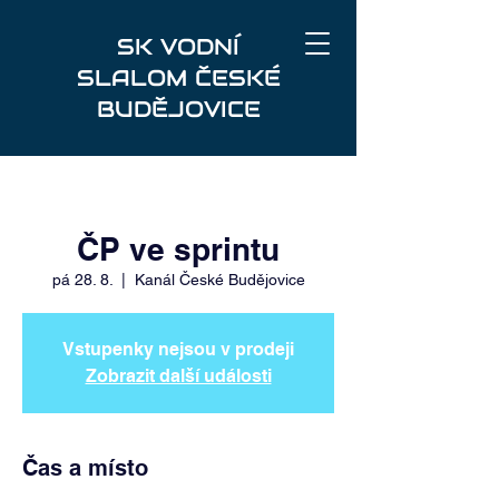
SK VODNÍ
SLALOM ČESKÉ
BUDĚJOVICE
ČP ve sprintu
pá 28. 8.
  |  
Kanál České Budějovice
Vstupenky nejsou v prodeji
Zobrazit další události
Čas a místo