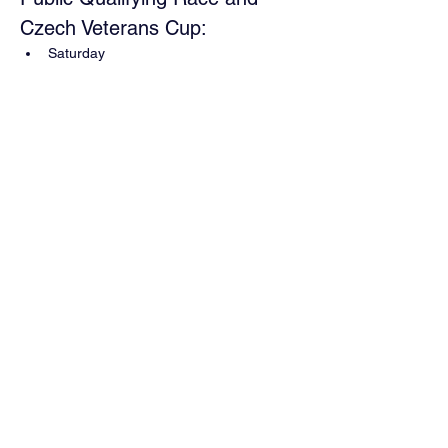
Czech Veterans Cup:
Saturday
Upper Course
During this race, it is possible to train on 
the Main Race Course.
Více
Sdílet událost
©2026 SK Vodní slalom České Budějovice