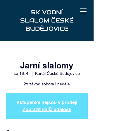
SK VODNÍ
SLALOM ČESKÉ
BUDĚJOVICE
Jarní slalomy
so 18. 4.
  |  
Kanál České Budějovice
2x závod sobota i neděle
Vstupenky nejsou v prodeji
Zobrazit další události