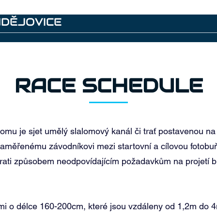
UDĚJOVICE
Archiv
RACE SCHEDULE
omu je sjet umělý slalomový kanál či trať postavenou na 
naměřenému závodníkovi mezi startovní a cílovou fotobuň
 trati způsobem neodpovídajícím požadavkům na projetí b
mi o délce 160-200cm, které jsou vzdáleny od 1,2m do 