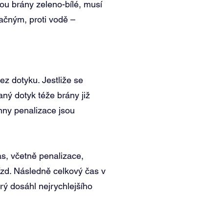
ou brány zeleno-bílé, musí
ačným, proti vodě –
z dotyku. Jestliže se
ný dotyk téže brány již
chny penalizace jsou
as, včetně penalizace,
jízd. Následně celkový čas v
erý dosáhl nejrychlejšího