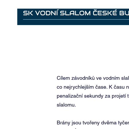
SK VODNÍ SLALOM ČESKÉ B
Home
Memories - ECA 2022
Venue
Contacts
Cílem závodníků ve vodním slal
co nejrychlejším čase. K času 
penalizační sekundy za projetí
slalomu.
Brány jsou tvořeny dvěma tyče