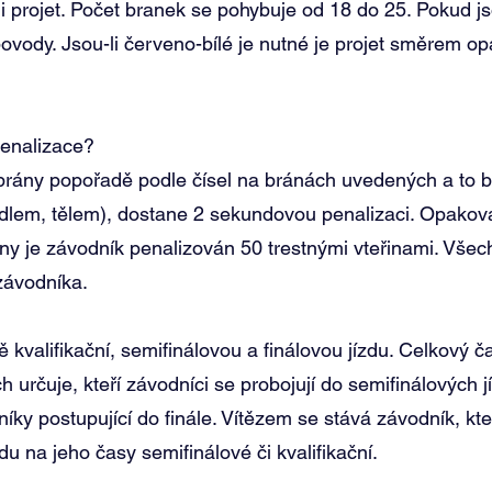
i projet. Počet branek se pohybuje od 18 do 25. Pokud js
ovody. Jsou-li červeno-bílé je nutné je projet směrem op
enalizace?
brány popořadě podle čísel na bránách uvedených a to be
ádlem, tělem), dostane 2 sekundovou penalizaci. Opakova
ány je závodník penalizován 50 trestnými vteřinami. Vše
závodníka.
kvalifikační, semifinálovou a finálovou jízdu. Celkový č
h určuje, kteří závodníci se probojují do semifinálových 
níky postupující do finále. Vítězem se stává závodník, kt
du na jeho časy semifinálové či kvalifikační.