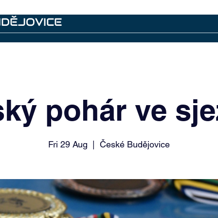
UDĚJOVICE
Archiv
ký pohár ve sj
Fri 29 Aug
  |  
České Budějovice