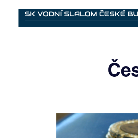
SK VODNÍ SLALOM ČESKÉ B
Home
Memories - ECA 2022
Venue
Contacts
Čes