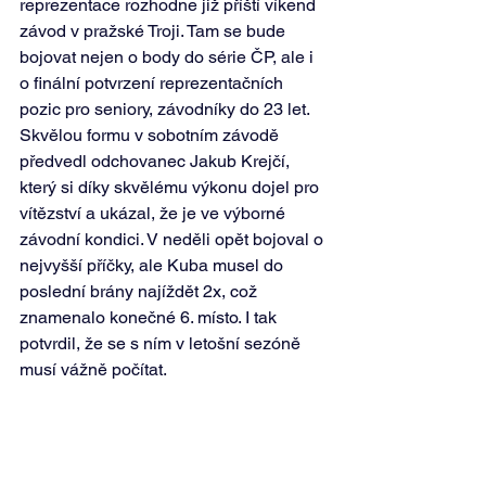
reprezentace rozhodne již příští víkend 
závod v pražské Troji. Tam se bude 
bojovat nejen o body do série ČP, ale i 
o finální potvrzení reprezentačních 
pozic pro seniory, závodníky do 23 let. 
Skvělou formu v sobotním závodě 
předvedl odchovanec Jakub Krejčí, 
který si díky skvělému výkonu dojel pro 
vítězství a ukázal, že je ve výborné 
závodní kondici. V neděli opět bojoval o 
nejvyšší příčky, ale Kuba musel do 
poslední brány najíždět 2x, což 
znamenalo konečné 6. místo. I tak 
potvrdil, že se s ním v letošní sezóně 
musí vážně počítat. 