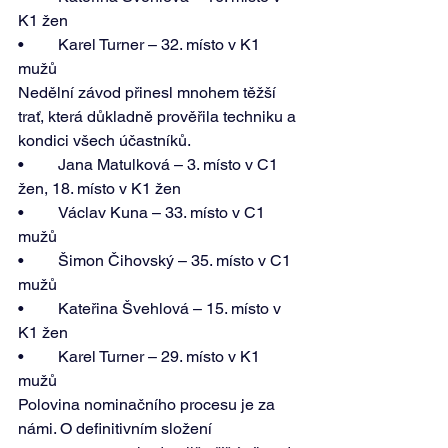
K1 žen 
•	Karel Turner – 32. místo v K1 
mužů 
Nedělní závod přinesl mnohem těžší 
trať, která důkladně prověřila techniku a 
kondici všech účastníků. 
•	Jana Matulková – 3. místo v C1 
žen, 18. místo v K1 žen 
•	Václav Kuna – 33. místo v C1 
mužů 
•	Šimon Čihovský – 35. místo v C1 
mužů 
•	Kateřina Švehlová – 15. místo v 
K1 žen 
•	Karel Turner – 29. místo v K1 
mužů 
Polovina nominačního procesu je za 
námi. O definitivním složení 