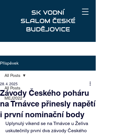
SK VODNÍ
SLALOM ČESKÉ
BUDĚJOVICE
Příspěvek
All Posts
28. 4. 2025
All Posts
Závody Českého poháru
MEJ2022
na Trnávce přinesly napětí
i první nominační body
Uplynulý víkend se na Trnávce u Želiva 
uskutečnily první dva závody Českého 