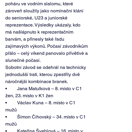
poháru ve vodním slalomu, které 
zároveň sloužily jako nominační klání 
do seniorské, U23 a juniorské 
reprezentace. Výsledky ukázaly, kdo 
má našlápnuto k reprezentačním 
barvám, a přinesly také řadu 
zajímavých výkonů. Počasí závodníkům 
přálo – celý víkend panovalo přívětivé a 
slunečné počasí. 
Sobotní závod se odehrál na technicky 
jednodušší trati, kterou zpestřily dvě 
náročnější kombinace branek. 
•	Jana Matulková – 8. místo v C1 
žen, 23. místo v K1 žen 
•	Václav Kuna – 8. místo v C1 
mužů 
•	Šimon Čihovský – 34. místo v C1 
mužů 
•	Kateřina Švehlová – 16. místo v 