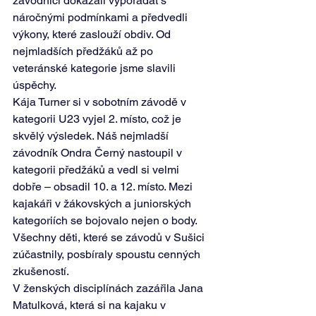
závodníci dokázali vypořádat s 
náročnými podmínkami a předvedli 
výkony, které zaslouží obdiv. Od 
nejmladších předžáků až po 
veteránské kategorie jsme slavili 
úspěchy. 
Kája Turner si v sobotním závodě v 
kategorii U23 vyjel 2. místo, což je 
skvělý výsledek. Náš nejmladší 
závodník Ondra Černý nastoupil v 
kategorii předžáků a vedl si velmi 
dobře – obsadil 10. a 12. místo. Mezi 
kajakáři v žákovských a juniorských 
kategoriích se bojovalo nejen o body. 
Všechny děti, které se závodů v Sušici 
zúčastnily, posbíraly spoustu cenných 
zkušeností.  
V ženských disciplínách zazářila Jana 
Matulková, která si na kajaku v 