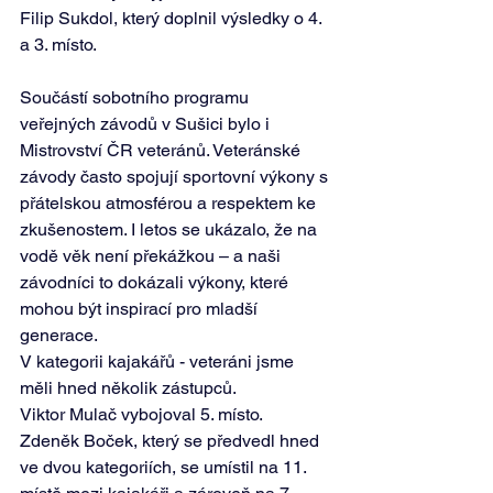
Filip Sukdol, který doplnil výsledky o 4. 
a 3. místo. 
Součástí sobotního programu 
veřejných závodů v Sušici bylo i 
Mistrovství ČR veteránů. Veteránské 
závody často spojují sportovní výkony s 
přátelskou atmosférou a respektem ke 
zkušenostem. I letos se ukázalo, že na 
vodě věk není překážkou – a naši 
závodníci to dokázali výkony, které 
mohou být inspirací pro mladší 
generace. 
V kategorii kajakářů - veteráni jsme 
měli hned několik zástupců.  
Viktor Mulač vybojoval 5. místo.  
Zdeněk Boček, který se předvedl hned 
ve dvou kategoriích, se umístil na 11. 