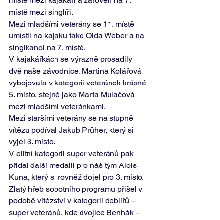
místě mezi kajakáři a zároveň na 7. 
místě mezi singlíři.  
Mezi mladšími veterány se 11. místě 
umístil na kajaku také Olda Weber a na 
singlkanoi na 7. místě. 
V kajakářkách se výrazně prosadily 
dvě naše závodnice. Martina Kolářová 
vybojovala v kategorii veteránek krásné 
5. místo, stejně jako Marta Mulačová 
mezi mladšími veteránkami.  
Mezi staršími veterány se na stupně 
vítězů podíval Jakub Prüher, který si 
vyjel 3. místo.  
V elitní kategorii super veteránů pak 
přidal další medaili pro náš tým Alois 
Kuna, který si rovněž dojel pro 3. místo.
Zlatý hřeb sobotního programu přišel v 
podobě vítězství v kategorii deblířů – 
super veteránů, kde dvojice Benhák – 