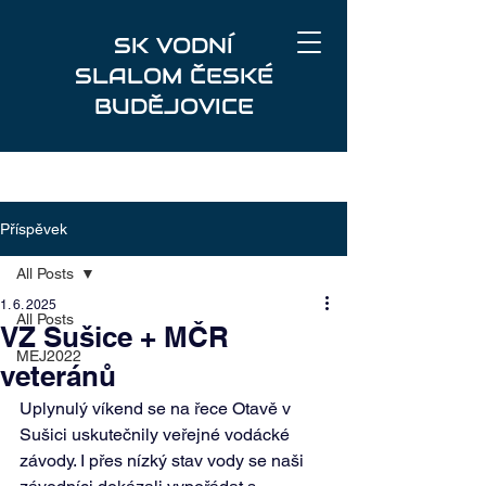
SK VODNÍ
SLALOM ČESKÉ
BUDĚJOVICE
Příspěvek
All Posts
1. 6. 2025
All Posts
VZ Sušice + MČR
MEJ2022
veteránů
Uplynulý víkend se na řece Otavě v 
Sušici uskutečnily veřejné vodácké 
závody. I přes nízký stav vody se naši 