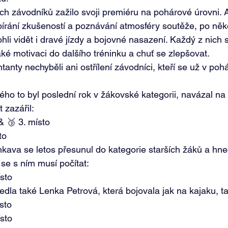
 závodníků zažilo svoji premiéru na pohárové úrovni. A
bírání zkušeností a poznávání atmosféry soutěže, po něko
li vidět i dravé jízdy a bojovné nasazení. Každý z nich s
ké motivaci do dalšího tréninku a chuť se zlepšovat. 
anty nechyběli ani ostřílení závodníci, kteří se už v poh
rého to byl poslední rok v žákovské kategorii, navázal na
 zazářil: 
 & 🥉 3. místo 
to 
kava se letos přesunul do kategorie starších žáků a hne
se s ním musí počítat: 
ísto 
edla také Lenka Petrová, která bojovala jak na kajaku, ta
sto 
ísto 