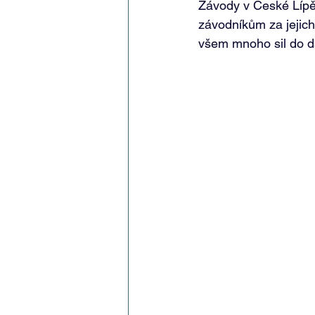
Závody v České Líp
závodníkům za jejich
všem mnoho sil do da