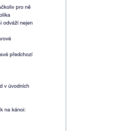
čkoliv pro ně 
lika 
i odváží nejen 
árové 
 své předchozí 
d v úvodních 
k na kánoi: 