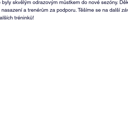
ě byly skvělým odrazovým můstkem do nové sezóny. Dě
 nasazení a trenérům za podporu. Těšíme se na další zá
lších tréninků! 