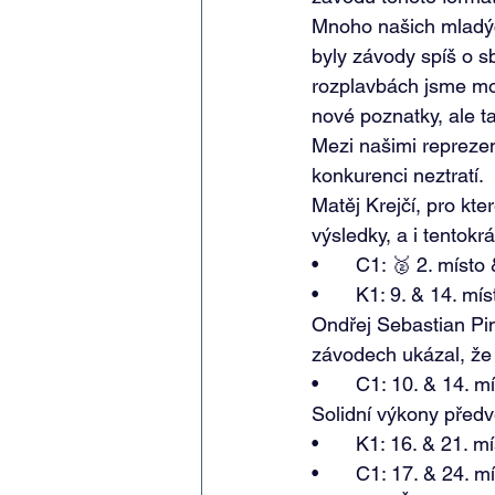
Mnoho našich mladých
byly závody spíš o s
rozplavbách jsme moh
nové poznatky, ale ta
Mezi našimi reprezent
konkurenci neztratí.  
Matěj Krejčí, pro kte
výsledky, a i tentokrát
•	C1: 🥈 2. místo
•	K1: 9. & 14. mís
Ondřej Sebastian Pin
závodech ukázal, že 
•	C1: 10. & 14. m
Solidní výkony předv
•	K1: 16. & 21. mí
•	C1: 17. & 24. m