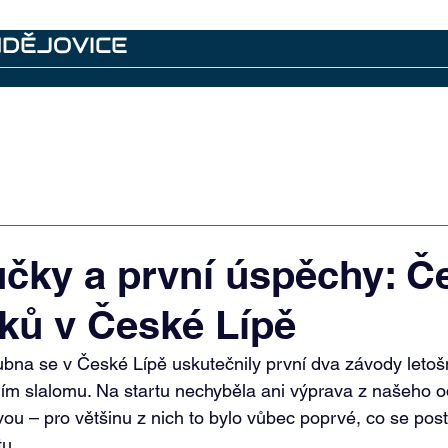
UDĚJOVICE
emí
Další akce
Kontakty
Archiv
ůčky a první úspěchy: Č
ků v České Lípě
ubna se v České Lípě uskutečnily první dva závody leto
m slalomu. Na startu nechyběla ani výprava z našeho od
vou – pro většinu z nich to bylo vůbec poprvé, co se posta
u. 