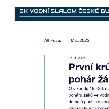
SK VODNÍ SLALOM ČESKÉ B
Ahoj
Bylo nebylo
Aktuality
Vodácký areál - záz
All Posts
MEJ2022
25. 4. 2025
První kr
pohár žá
O víkendu 19.–20. d
poháru žáků ve vodní
do bojů pustila s ver
závodu tohoto formát