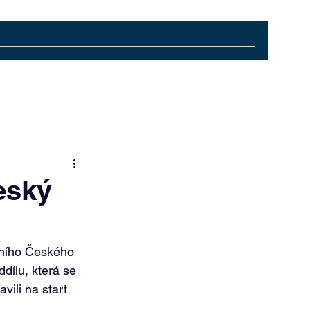
eský
šního Českého 
dílu, která se 
vili na start 