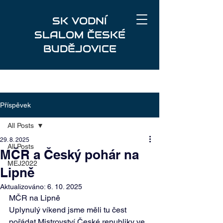
SK VODNÍ
SLALOM ČESKÉ
BUDĚJOVICE
Příspěvek
All Posts
29. 8. 2025
All Posts
MČR a Český pohár na
MEJ2022
Lipně
Aktualizováno:
6. 10. 2025
MČR na Lipně  
Uplynulý víkend jsme měli tu čest 
pořádat Mistrovství České republiky ve 