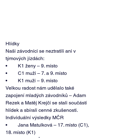
Hlídky 
Naši závodníci se neztratili ani v 
týmových jízdách: 
•	K1 ženy – 9. místo 
•	C1 muži – 7. a 9. místo 
•	K1 muži – 9. místo 
Velkou radost nám udělalo také 
zapojení mladých závodníků – Adam 
Rezek a Matěj Krejčí se stali součástí 
hlídek a sbírali cenné zkušenosti. 
Individuální výsledky MČR 
•	Jana Matulková – 17. místo (C1), 
18. místo (K1) 