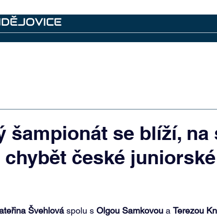
UDĚJOVICE
emí
Další akce
Kontakty
Archiv
 šampionát se blíží, na 
chybět české juniorské
ateřina Švehlová
 spolu s 
Olgou Samkovou
 a 
Terezou Kn