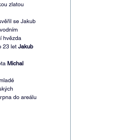
kou zlatou 
svěřil se Jakub 
 vodním 
í hvězda 
 23 let 
Jakub 
ta 
Michal 
 mladé 
eských 
srpna do areálu 