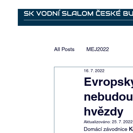
SK VODNÍ SLALOM ČESKÉ B
Ahoj
Bylo nebylo
Aktuality
Vodácký areál - záz
All Posts
MEJ2022
16. 7. 2022
Evropský
nebudou 
hvězdy
Aktualizováno:
25. 7. 2022
Domácí závodnice 
K