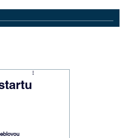
startu
eblovou