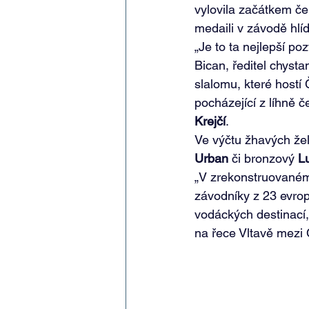
vylovila začátkem čer
medaili v závodě hlí
„Je to ta nejlepší po
Bican, ředitel chyst
slalomu, které hostí
pocházející z líhně 
Krejčí
.
Ve výčtu žhavých želí
Urban
 či bronzový 
L
„V zrekonstruovaném 
závodníky z 23 evrops
vodáckých destinací,
na řece Vltavě mezi