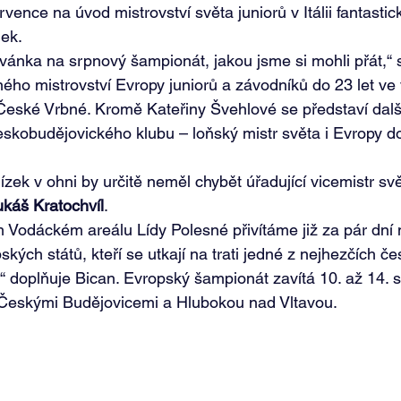
vence na úvod mistrovství světa juniorů v Itálii fantastic
dek.
zvánka na srpnový šampionát, jakou jsme si mohli přát,“ 
aného mistrovství Evropy juniorů a závodníků do 23 let ve
 České Vrbné. Kromě Kateřiny Švehlové se představí dalš
českobudějovického klubu – loňský mistr světa i Evropy do
zek v ohni by určitě neměl chybět úřadující vicemistr svě
ukáš Kratochvíl
.
Vodáckém areálu Lídy Polesné přivítáme již za pár dní
kých států, kteří se utkají na trati jedné z nejhezčích č
“ doplňuje Bican. Evropský šampionát zavítá 10. až 14. 
 Českými Budějovicemi a Hlubokou nad Vltavou.