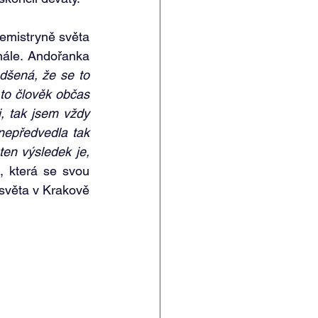
cemistryně světa 
nále. Andořanka 
šená, že se to 
to člověk občas 
, tak jsem vždy 
nepředvedla tak 
en výsledek je, 
, která se svou 
světa v Krakově 