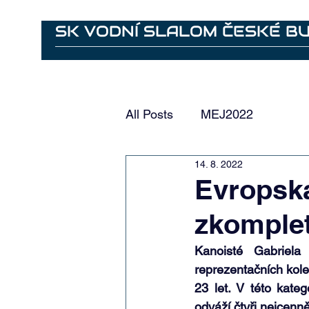
SK VODNÍ SLALOM ČESKÉ B
Ahoj
Bylo nebylo
Aktuality
Vodácký areál - záz
All Posts
MEJ2022
14. 8. 2022
Evropská
zkomplet
Kanoisté Gabriela
reprezentačních kole
23 let. V této kate
odváží čtyři nejcenně