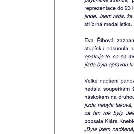
reprezentace do 23 le
jinde. Jsem ráda, že 
stříbrná medailistka.
Eva Říhová zazname
stupínku odsunula n
opakuje to, co na mis
jízda byla opravdu k
Velké nadšení panova
nedala soupeřkám ša
náskokem na druhou
jízda nebyla taková,
za ten rok byly. Je
popsala Klára Kneblo
„
Byla jsem nadšená, 