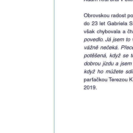
Obrovskou radost po p
do 23 let Gabriela S
však chybovala a čtv
povedlo. Já jsem to 
vážně nečeká. Přece 
potěšená, když se t
dobrou jízdu a jsem 
když ho můžete sdí
parťačkou Terezou Kn
2019.