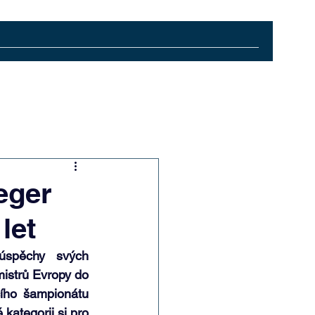
eger
let
úspěchy svých 
istrů Evropy do 
cího šampionátu 
kategorii si pro 