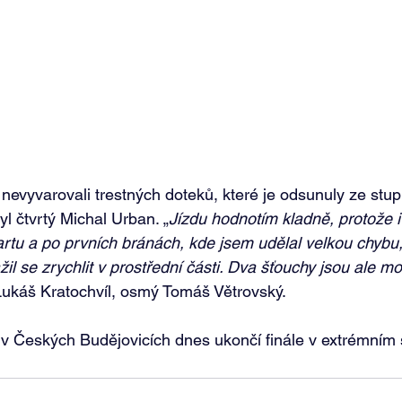
 nevyvarovali trestných doteků, které je odsunuly ze stup
 čtvrtý Michal Urban. „
Jízdu hodnotím kladně, protože i 
artu a po prvních bránách, kde jsem udělal velkou chybu,
il se zrychlit v prostřední části. Dva šťouchy jsou ale m
Lukáš Kratochvíl, osmý Tomáš Větrovský. 
v Českých Budějovicích dnes ukončí finále v extrémním 