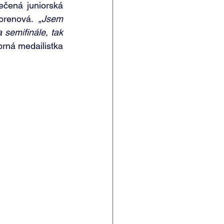
ečená juniorská 
orenová. „
Jsem 
 semifinále, tak 
brná medailistka 