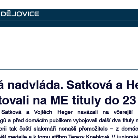
UDĚJOVICE
emí
Další akce
Kontakty
Archiv
 nadvláda. Satková a H
ovali na ME tituly do 23 
 Satková a Vojtěch Heger navázali na včerejší 
gů a před domácím publikem vybojovali další dva tituly m
gorii tak čeští slalomáři nenašli přemožitele – z domá
jší medaile a k tomu stříbro Terezy Kneblové. V juniorské 