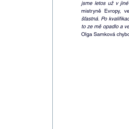
jsme letos už v jin
mistryně Evropy, ve
šťastná. Po kvalifika
to ze mě opadlo a ve 
Olga Samková chybov