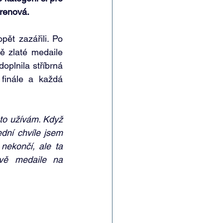
renová. 
ět zazářili. Po 
ě zlaté medaile 
plnila stříbrná 
inále a každá 
to užívám. Když 
dní chvíle jsem 
nekončí, ale ta 
vě medaile na 