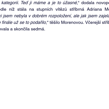
é kategorii. Teď ji máme a je to úžasné
,“ dodala novop
dle níž stála na stupních vítězů stříbrná Adriana M
ci jsem nebyla v dobrém rozpoložení, ale jak jsem zajela
finále už se to podařilo
,“ těšilo Morenovou. Včerejší stří
ala a skončila sedmá.  