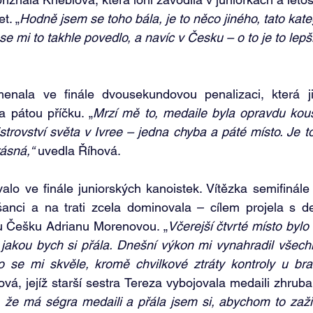
t. „
Hodně jsem se toho bála, je to něco jiného, tato kateg
se mi to takhle povedlo, a navíc v Česku – o to je to lepš
nala ve finále dvousekundovou penalizaci, která ji
a pátou příčku. „
Mrzí mě to, medaile byla opravdu kous
trovství světa v Ivree – jedna chyba a páté místo. Je to
rásná,“
 uvedla Říhová.
lo ve finále juniorských kanoistek. Vítězka semifinále
nci a na trati zcela dominovala – cílem projela s de
 Češku Adrianu Morenovou. „
Včerejší čtvrté místo bylo 
 jakou bych si přála. Dnešní výkon mi vynahradil všechny
lo se mi skvěle, kromě chvilkové ztráty kontroly u br
vá, jejíž starší sestra Tereza vybojovala medaili zhruba 
že má ségra medaili a přála jsem si, abychom to zažil