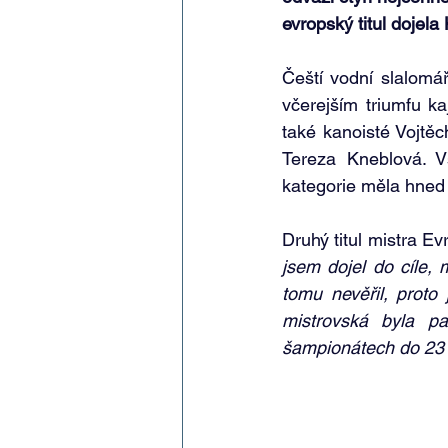
evropský titul dojel
Čeští vodní slalomář
včerejším triumfu k
také kanoisté Vojtěc
Tereza Kneblová. V
kategorie měla hned
Druhý titul mistra Ev
jsem dojel do cíle, 
tomu nevěřil, proto
mistrovská byla p
šampionátech do 23 