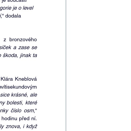
orie je o level 
í
,“ dodala 
 z bronzového 
íček a zase se 
 škoda, jinak ta 
 Klára Kneblová 
vítisekundovým 
sice krásné, ale 
 bolesti, které 
anky číslo osm
,“ 
hodinu před ní. 
y znova, i když 