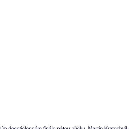
ním desetičlenném finále pátou příčku, Martin Kratochvíl 