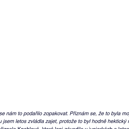
e nám to podařilo zopakovat. Přiznám se, že to byla moj
u jsem letos zvládla zajet, protože to byl hodně hektický 
přiznala Kneblová, která loni závodila v juniorkách a letos