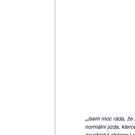
„
Jsem moc ráda, že s
normální jízda, ktero
psychické stránce
,“ 