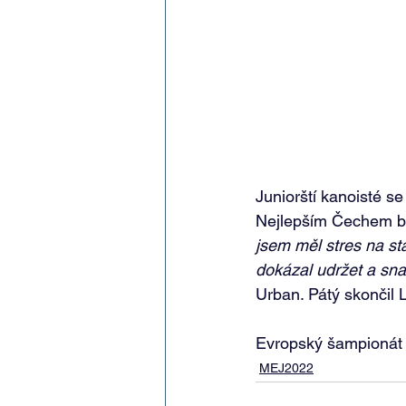
Juniorští kanoisté se
Nejlepším Čechem byl
jsem měl stres na st
dokázal udržet a snaž
Urban. Pátý skončil 
Evropský šampionát 
MEJ2022