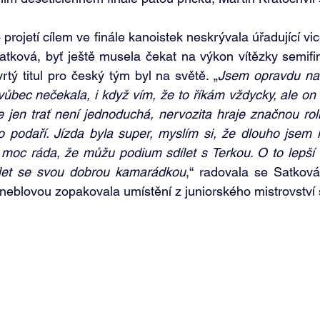
rojetí cílem ve finále kanoistek neskrývala úřadující vi
atková, byť ještě musela čekat na výkon vítězky semifi
rtý titul pro český tým byl na světě. „
Jsem opravdu nad
vůbec nečekala, i když vím, že to říkám vždycky, ale on 
jen trať není jednoduchá, nervozita hraje značnou roli
o podaří. Jízda byla super, myslím si, že dlouho jsem 
moc ráda, že můžu podium sdílet s Terkou. O to lepší t
let se svou dobrou kamarádkou
,“ radovala se Satková
eblovou zopakovala umístění z juniorského mistrovství 