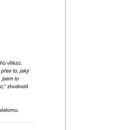
ňů vítězů. 
přes to, jaký 
 jsem to 
oc
,“ zhodnotil 
slalomu. 