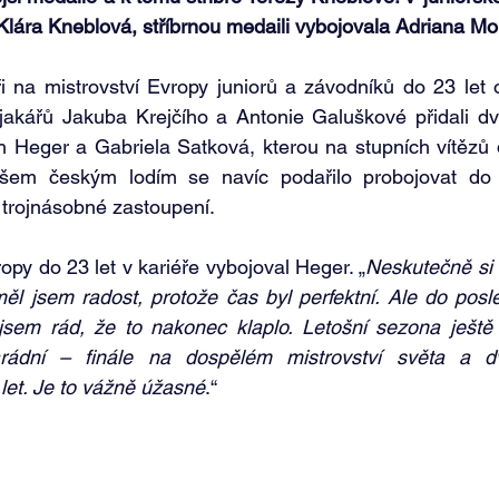
a Klára Kneblová, stříbrnou medaili vybojovala Adriana Mo
i na mistrovství Evropy juniorů a závodníků do 23 let op
ajakářů Jakuba Krejčího a Antonie Galuškové přidali dv
h Heger a Gabriela Satková, kterou na stupních vítězů do
šem českým lodím se navíc podařilo probojovat do f
 trojnásobné zastoupení.
ropy do 23 let v kariéře vybojoval Heger. „
Neskutečně si 
měl jsem radost, protože čas byl perfektní. Ale do posle
 jsem rád, že to nakonec klaplo. Letošní sezona ještě 
arádní – finále na dospělém mistrovství světa a d
let. Je to vážně úžasné
.“ 