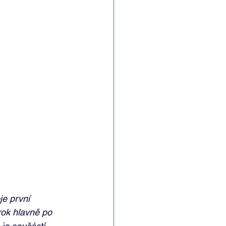
e první 
rok hlavně po 
 je součástí 