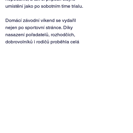
umístění jako po sobotním time trialu.
Domácí závodní víkend se vydařil 
nejen po sportovní stránce. Díky 
nasazení pořadatelů, rozhodčích, 
dobrovolníků i rodičů proběhla celá 
akce hladce a závodníci si mohli užít 
výborně připravené závody v příjemné 
atmosféře. 