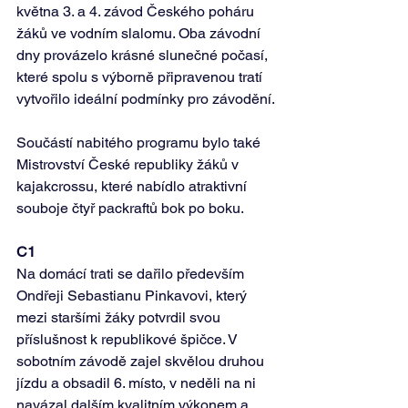
května 3. a 4. závod Českého poháru 
žáků ve vodním slalomu. Oba závodní 
dny provázelo krásné slunečné počasí, 
které spolu s výborně připravenou tratí 
vytvořilo ideální podmínky pro závodění.
Součástí nabitého programu bylo také 
Mistrovství České republiky žáků v 
kajakcrossu, které nabídlo atraktivní 
souboje čtyř packraftů bok po boku.
C1
Na domácí trati se dařilo především 
Ondřeji Sebastianu Pinkavovi, který 
mezi staršími žáky potvrdil svou 
příslušnost k republikové špičce. V 
sobotním závodě zajel skvělou druhou 
jízdu a obsadil 6. místo, v neděli na ni 
navázal dalším kvalitním výkonem a 