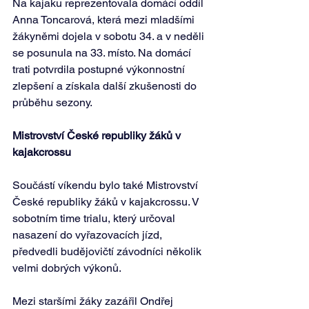
Na kajaku reprezentovala domácí oddíl 
Anna Toncarová, která mezi mladšími 
žákyněmi dojela v sobotu 34. a v neděli 
se posunula na 33. místo. Na domácí 
trati potvrdila postupné výkonnostní 
zlepšení a získala další zkušenosti do 
průběhu sezony.
Mistrovství České
republiky
žáků
v
kajakcrossu
Součástí víkendu bylo také Mistrovství 
České republiky žáků v kajakcrossu. V 
sobotním time trialu, který určoval 
nasazení do vyřazovacích jízd, 
předvedli budějovičtí závodníci několik 
velmi dobrých výkonů.
Mezi staršími žáky zazářil Ondřej 