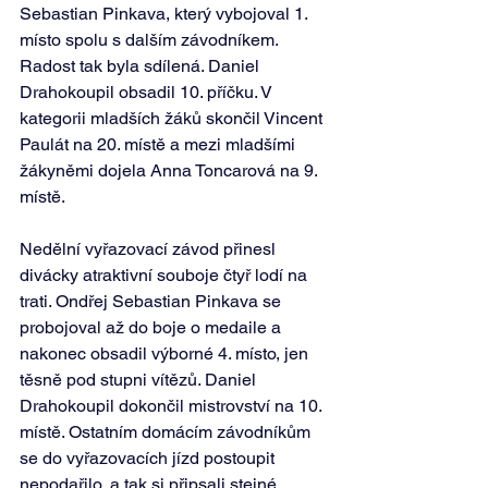
Sebastian Pinkava, který vybojoval 1. 
místo spolu s dalším závodníkem. 
Radost tak byla sdílená. Daniel 
Drahokoupil obsadil 10. příčku. V 
kategorii mladších žáků skončil Vincent 
Paulát na 20. místě a mezi mladšími 
žákyněmi dojela Anna Toncarová na 9. 
místě.
Nedělní vyřazovací závod přinesl 
divácky atraktivní souboje čtyř lodí na 
trati. Ondřej Sebastian Pinkava se 
probojoval až do boje o medaile a 
nakonec obsadil výborné 4. místo, jen 
těsně pod stupni vítězů. Daniel 
Drahokoupil dokončil mistrovství na 10. 
místě. Ostatním domácím závodníkům 
se do vyřazovacích jízd postoupit 
nepodařilo, a tak si připsali stejné 