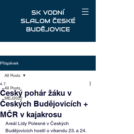
SK VODNÍ
SLALOM ČESKÉ
BUDĚJOVICE
Příspěvek
All Posts
4. 7.
All Posts
Český pohár žáku v
MEJ2022
Českých Budějovicích +
MČR v kajakrosu
Areál Lídy Polesné v Českých 
Budějovicích hostil o víkendu 23. a 24. 