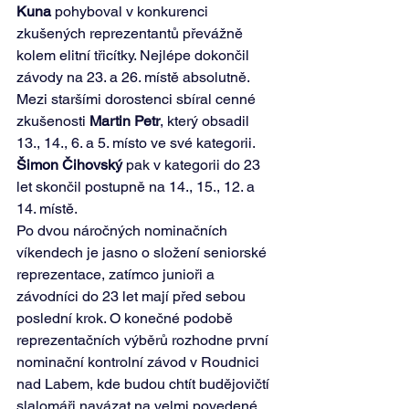
Kuna
 pohyboval v konkurenci 
zkušených reprezentantů převážně 
kolem elitní třicítky. Nejlépe dokončil 
závody na 23. a 26. místě absolutně.
Mezi staršími dorostenci sbíral cenné 
zkušenosti 
Martin Petr
, který obsadil 
13., 14., 6. a 5. místo ve své kategorii. 
Šimon Čihovský
 pak v kategorii do 23 
let skončil postupně na 14., 15., 12. a 
14. místě.
Po dvou náročných nominačních 
víkendech je jasno o složení seniorské 
reprezentace, zatímco junioři a 
závodníci do 23 let mají před sebou 
poslední krok. O konečné podobě 
reprezentačních výběrů rozhodne první 
nominační kontrolní závod v Roudnici 
nad Labem, kde budou chtít budějovičtí 
slalomáři navázat na velmi povedené 