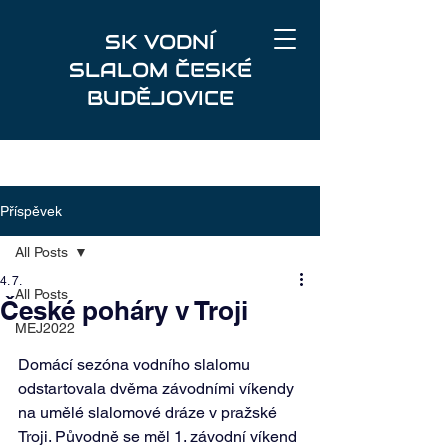
SK VODNÍ
SLALOM ČESKÉ
BUDĚJOVICE
Příspěvek
All Posts
4. 7.
All Posts
České poháry v Troji
MEJ2022
Domácí sezóna vodního slalomu 
odstartovala dvěma závodními víkendy 
na umělé slalomové dráze v pražské 
Troji. Původně se měl 1. závodní víkend 