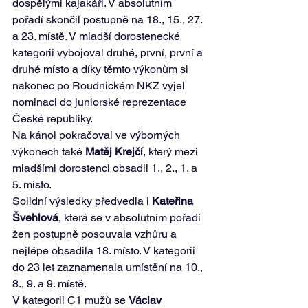
dospělými kajakáři. V absolutním 
pořadí skončil postupně na 18., 15., 27. 
a 23. místě. V mladší dorostenecké 
kategorii vybojoval druhé, první, první a 
druhé místo a díky těmto výkonům si 
nakonec po Roudnickém NKZ vyjel 
nominaci do juniorské reprezentace 
České republiky.
Na kánoi pokračoval ve výborných 
výkonech také 
Matěj Krejčí
, který mezi 
mladšími dorostenci obsadil 1., 2., 1. a 
5. místo.
Solidní výsledky předvedla i 
Kateřina 
Švehlová
, která se v absolutním pořadí 
žen postupně posouvala vzhůru a 
nejlépe obsadila 18. místo. V kategorii 
do 23 let zaznamenala umístění na 10., 
8., 9. a 9. místě.
V kategorii C1 mužů se 
Václav 