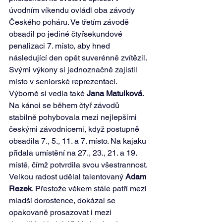
úvodním víkendu ovládl oba závody 
Českého poháru. Ve třetím závodě 
obsadil po jediné čtyřsekundové 
penalizaci 7. místo, aby hned 
následující den opět suverénně zvítězil. 
Svými výkony si jednoznačně zajistil 
místo v seniorské reprezentaci.
Výborně si vedla také 
Jana Matulková
. 
Na kánoi se během čtyř závodů 
stabilně pohybovala mezi nejlepšími 
českými závodnicemi, když postupně 
obsadila 7., 5., 11. a 7. místo. Na kajaku 
přidala umístění na 27., 23., 21. a 19. 
místě, čímž potvrdila svou všestrannost.
Velkou radost udělal talentovaný 
Adam 
Rezek
. Přestože věkem stále patří mezi 
mladší dorostence, dokázal se 
opakovaně prosazovat i mezi 