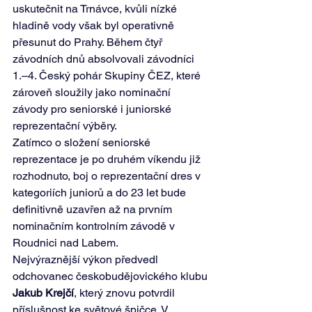
uskutečnit na Trnávce, kvůli nízké 
hladině vody však byl operativně 
přesunut do Prahy. Během čtyř 
závodních dnů absolvovali závodníci 
1.–4. Český pohár Skupiny ČEZ, které 
zároveň sloužily jako nominační 
závody pro seniorské i juniorské 
reprezentační výběry.
Zatímco o složení seniorské 
reprezentace je po druhém víkendu již 
rozhodnuto, boj o reprezentační dres v 
kategoriích juniorů a do 23 let bude 
definitivně uzavřen až na prvním 
nominačním kontrolním závodě v 
Roudnici nad Labem.
Nejvýraznější výkon předvedl 
odchovanec českobudějovického klubu 
Jakub Krejčí
, který znovu potvrdil 
příslušnost ke světové špičce. V 